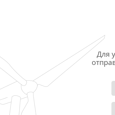
Для 
отправ