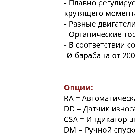
- Плавно регулиру
крутящего момент
- Разные двигател
- Органические то
- В соответствии с
-Ø барабана от 20
Опции:
RA = Автоматическ
DD = Датчик износ
CSA = Индикатор 
DM = Ручной спуск