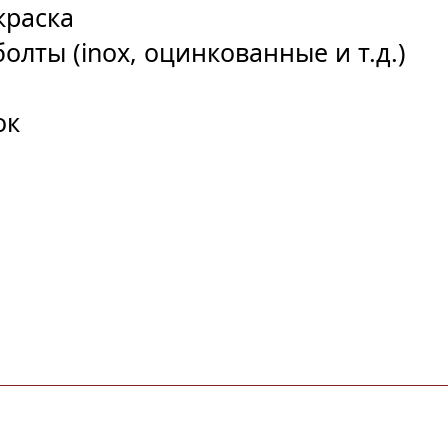
краска
олты (inox, оцинкованные и т.д.)
ок