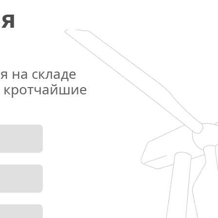
я 
 на складе 
 кротчайшие 