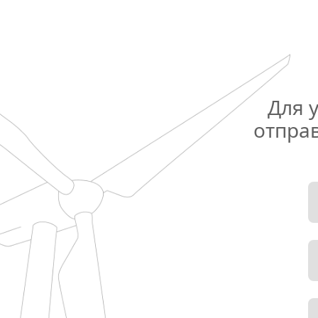
Для 
отправ