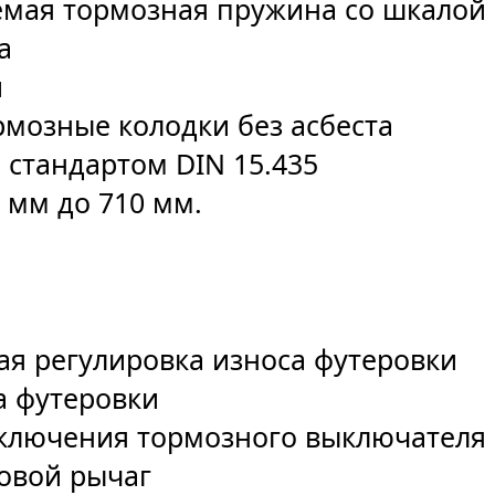
емая тормозная пружина со шкалой 
а
и
рмозные колодки без асбеста
о стандартом DIN 15.435
0 мм до 710 мм.
ая регулировка износа футеровки
а футеровки
включения тормозного выключателя
овой рычаг