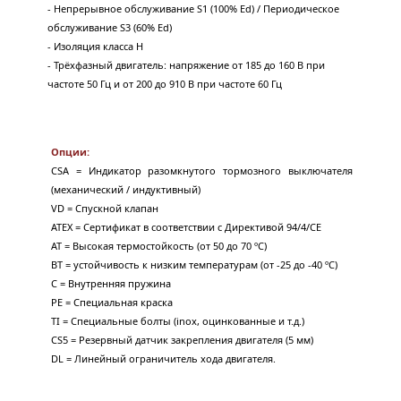
- Непрерывное обслуживание S1 (100% Ed) / Периодическое 
обслуживание S3 (60% Ed)
- Изоляция класса H
- Трёхфазный двигатель: напряжение от 185 до 160 В при 
частоте 50 Гц и от 200 до 910 В при частоте 60 Гц
Опции:
CSA = Индикатор разомкнутого тормозного выключателя 
(механический / индуктивный)
VD = Спускной клапан
ATEX = Сертификат в соответствии с Директивой 94/4/CE
AT = Высокая термостойкость (от 50 до 70 ºC)
BT = устойчивость к низким температурам (от -25 до -40 ºC)
C = Внутренняя пружина
PE = Специальная краска
TI = Специальные болты (inox, оцинкованные и т.д.)
CS5 = Резервный датчик закрепления двигателя (5 мм)
DL = Линейный ограничитель хода двигателя.