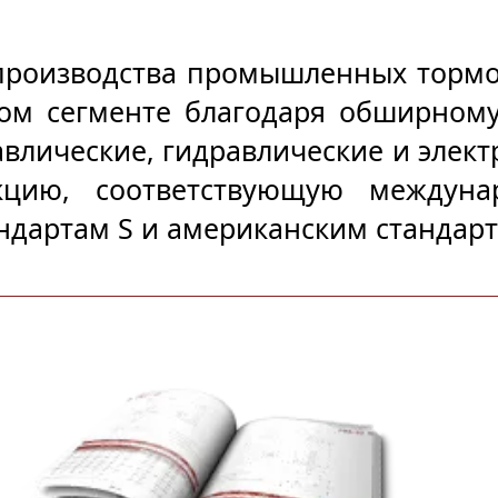
производства промышленных тормоз
ом сегменте благодаря обширному
влические, гидравлические и элект
укцию, соответствующую междуна
ндартам S и американским стандарта