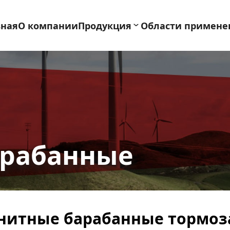
вная
О компании
Продукция
Области примене
рабанные 
нитные барабанные тормоза