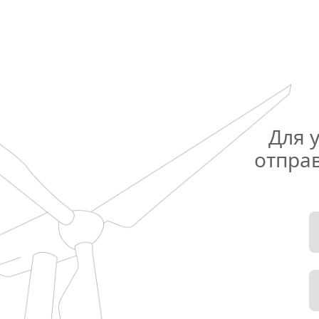
Для 
отправ