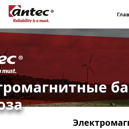
Гла
тромагнитные ба
оза
Электромаг