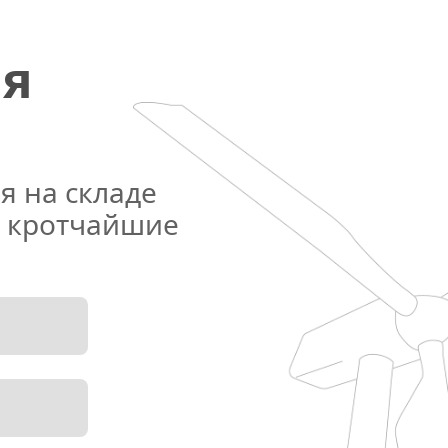
я 
 на складе 
 кротчайшие 