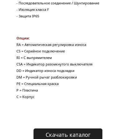
- Последовательное соединение / Шунтирование 
- Изоляция класса F 
- Защита IP65
Опции:
RA = Автоматическая регулировка износа
CS = Серийное подключение
RI = С выпрямителем
CSA = Индикатор разомкнутого выключателя
DD = Индикатор износа подкладки
DM = Ручной рычаг разблокировки
PE = Специальная краска
P = Пластина
C = Корпус
Скачать каталог